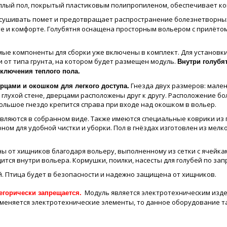
плый пол, покрытый пластиковым полипропиленом, обеспечивает ко
сушивать помет и предотвращает распространение болезнетворных
оте и комфорте. Голубятня оснащена просторным вольером с прилётом
имые компоненты для сборки уже включены в комплект. Для установ
 от типа грунта, на котором будет размещен модуль.
Внутри голубя
ключения теплого пола.
Гнезда двух размеров: маленьк
рцами и окошком для легкого доступа.
 глухой стене, дверцами расположены друг к другу. Расположение бо
ольшое гнездо крепится справа при входе над окошком в вольер.
вляются в собранном виде. Также имеются специальные коврики из 
ом для удобной чистки и уборки. Пол в гнёздах изготовлен из мелко
ы от хищников благодаря вольеру, выполненному из сетки с ячейка
ится внутри вольера. Кормушки, поилки, насесты для голубей по зап
й. Птица будет в безопасности и надежно защищена от хищников.
Модуль является электротехническим изде
егорически запрещается.
именяется электротехнические элементы, то данное оборудование