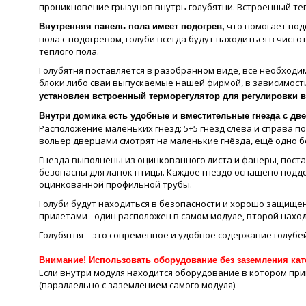
проникновение грызунов внутрь голубятни. Встроенный те
что помогает под
Внутренняя панель пола имеет подогрев,
пола с подогревом, голуби всегда будут находиться в чист
теплого пола.
Голубятня поставляется в разобранном виде, все необход
блоки либо сваи выпускаемые нашей фирмой, в зависимости
установлен встроенный терморегулятор для регулировки в
Внутри домика есть удобные и вместительные гнезда с две
Расположение маленьких гнезд: 5+5 гнезд слева и справа по
вольер дверцами смотрят на маленькие гнёзда, ещё одно б
Гнезда выполнены из оцинкованного листа и фанеры, поста
безопасны для лапок птицы. Каждое гнездо оснащено поддон
оцинкованной профильной трубы.
Голуби будут находиться в безопасности и хорошо защищен
прилетами - один расположен в самом модуле, второй наход
Голубятня – это современное и удобное содержание голубе
Внимание! Использовать оборудование без заземления кат
Если внутри модуля находится оборудование в котором пр
(параллельно с заземлением самого модуля).