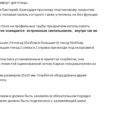
мфорт для птицы.
 бактерий. Благодаря прочному пластиковому покрытию
, половая панель которого также утеплена, но без функции
ки пола на профильные трубы предлагаем использовать
тня освещается встроенным светильником, внутри так же
ие (10 гнезд 35х35см) и большие (5 гнезд 55х55см).
льших гнезд 2 слева и 2 справа при входе под окошками в
пластика установленные в прилётах голубятни, они
 ячеистой оцинкованной сетки). Каркас гнезд выполнен из
ми размером 25х25 мм. Голубятня оборудована двумя
росу.
лием и должен быть заземлён в обязательном порядке .
 также должно быть подключено к заземляющей шине