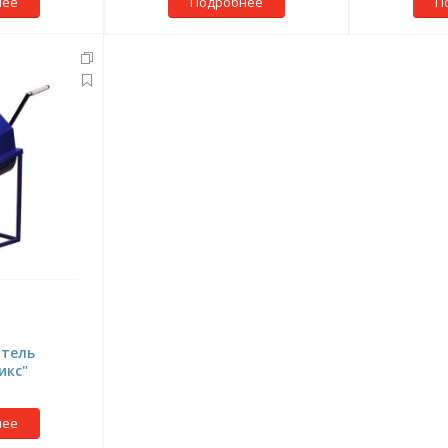
нее
Подробнее
П
тель
икс"
нее