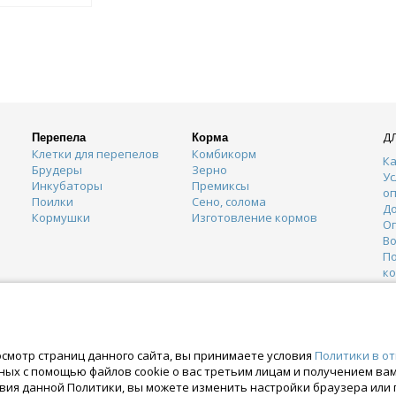
Д
Перепела
Корма
Клетки для перепелов
Комбикорм
Ка
Брудеры
Зерно
Ус
Инкубаторы
Премиксы
о
Поилки
Сено, солома
Д
Кормушки
Изготовление кормов
О
Во
П
к
К
Г
О
осмотр страниц данного сайта, вы принимаете условия
Политики в о
нных с помощью файлов cookie о вас третьим лицам и получением в
вия данной Политики, вы можете изменить настройки браузера или 