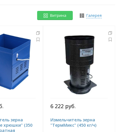
Витрина
Галерея
б.
6 222 руб.
тель зерна
Измельчитель зерна
е хрюшки" (350
"ТермМикс" (450 кг/ч)
дратная