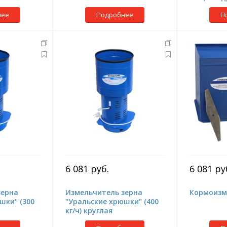
нее
Подробнее
П
6 081 руб.
6 081 ру
зерна
Измельчитель зерна
Кормоизм
шки" (300
"Уральские хрюшки" (400
кг/ч) круглая