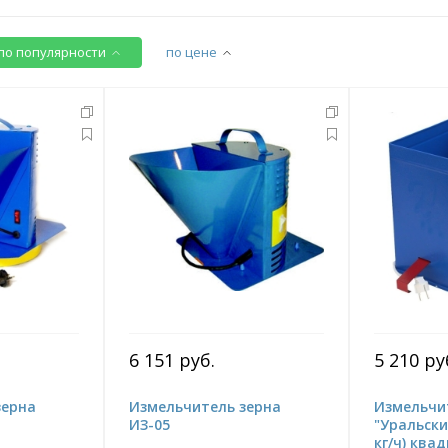
по популярности
по цене
6 151 руб.
5 210 ру
зерна
Измельчитель зерна
Измельчи
ИЗ-05
"Уральски
кг/ч) ква