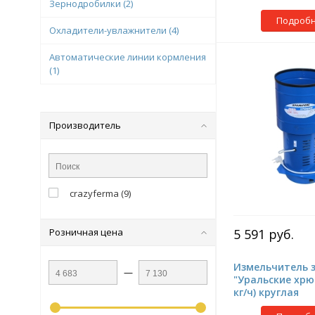
Зернодробилки
(2)
Подроб
Охладители-увлажнители
(4)
Автоматические линии кормления
(1)
Производитель
crazyferma
(
9
)
Розничная цена
5 591 руб.
Измельчитель 
—
"Уральские хрю
кг/ч) круглая