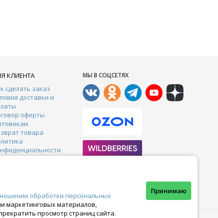
ЛЯ КЛИЕНТА
МЫ В СОЦСЕТЯХ
к сделать заказ
ловия доставки и
платы
оговор оферты
птовикам
зврат товара
олитика
онфиденциальности
онтакты
арантии
тзывы
Почта:
crazy-ferma@yandex.ru
Принимаю
тношении обработки персональных
ами маркетинговых материалов,
прекратить просмотр страниц сайта.