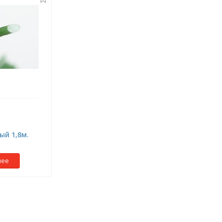
й 1,8м.
нее