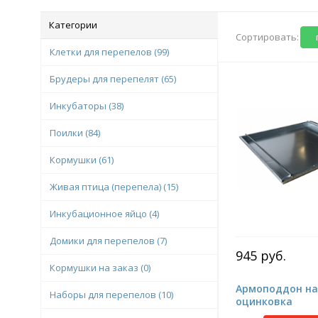
Категории
Сортировать:
Клетки для перепелов
(99)
Брудеры для перепелят
(65)
Инкубаторы
(38)
Поилки
(84)
Кормушки
(61)
Живая птица (перепела)
(15)
Инкубационное яйцо
(4)
Домики для перепелов
(7)
945 руб.
Кормушки на заказ
(0)
Армоподдон на
Наборы для перепелов
(10)
оцинковка