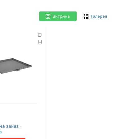
Витрина
Галерея
а заказ -
а