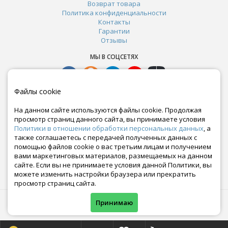
Возврат товара
Политика конфиденциальности
Контакты
Гарантии
Отзывы
МЫ В СОЦСЕТЯХ
Файлы cookie
На данном сайте используются файлы cookie. Продолжая
просмотр страниц данного сайта, вы принимаете условия
Политики в отношении обработки персональных данных
, а
также соглашаетесь с передачей полученных данных с
помощью файлов cookie о вас третьим лицам и получением
вами маркетинговых материалов, размещаемых на данном
сайте. Если вы не принимаете условия данной Политики, вы
Почта:
можете изменить настройки браузера или прекратить
crazy-ferma@yandex.ru
просмотр страниц сайта.
© Все права защищены. Информация сайта защищена законом об авторских правах.
Принимаю
Crazyferma 2010-2025.