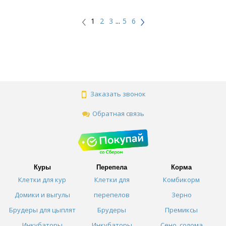
1
2
3
...
5
6
Заказать звонок
Обратная связь
Куры
Перепела
Корма
Клетки для кур
Клетки для
Комбикорм
Домики и выгулы
перепелов
Зерно
Брудеры для цыплят
Брудеры
Премиксы
Инкубаторы
Инкубаторы
Сено, солома