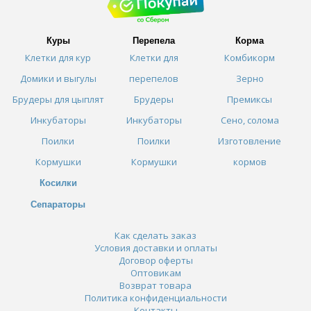
Куры
Перепела
Корма
Клетки для кур
Клетки для
Комбикорм
Домики и выгулы
перепелов
Зерно
Брудеры для цыплят
Брудеры
Премиксы
Инкубаторы
Инкубаторы
Сено, солома
Поилки
Поилки
Изготовление
Кормушки
Кормушки
кормов
Косилки
Сепараторы
Как сделать заказ
Условия доставки и оплаты
Договор оферты
Оптовикам
Возврат товара
Политика конфиденциальности
Контакты