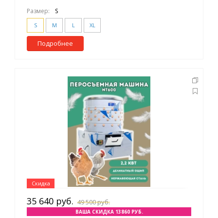
Размер:
S
S
M
L
XL
Подробнее
Скидка
35 640 руб.
49 500 руб.
ВАША СКИДКА 13860 РУБ.