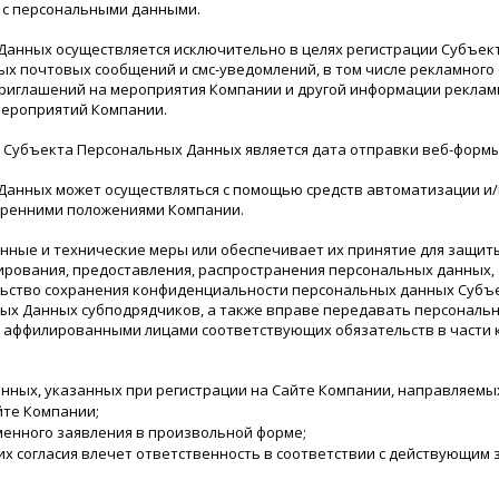
) с персональными данными.
анных осуществляется исключительно в целях регистрации Субъек
почтовых сообщений и смс-уведомлений, в том числе рекламного с
риглашений на мероприятия Компании и другой информации рекламн
мероприятий Компании.
 Субъекта Персональных Данных является дата отправки веб-формы
анных может осуществляться с помощью средств автоматизации и/и
тренними положениями Компании.
ные и технические меры или обеспечивает их принятие для защит
опирования, предоставления, распространения персональных данных
ельство сохранения конфиденциальности персональных данных Субъ
ых Данных субподрядчиков, а также вправе передавать персональ
и аффилированными лицами соответствующих обязательств в части
нных, указанных при регистрации на Сайте Компании, направляемых
йте Компании;
менного заявления в произвольной форме;
их согласия влечет ответственность в соответствии с действующим