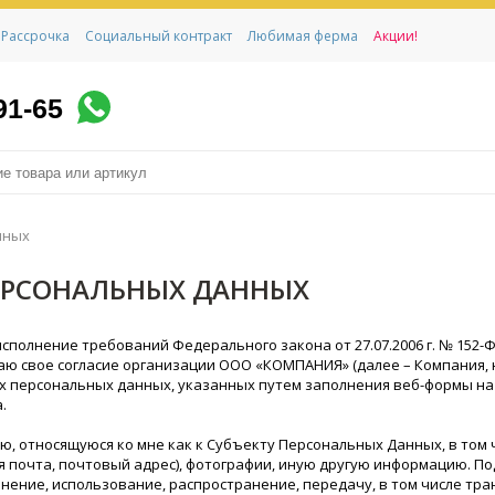
Рассрочка
Социальный контракт
Любимая ферма
Акции!
91-65
нных
ЕРСОНАЛЬНЫХ ДАННЫХ
сполнение требований Федерального закона от 27.07.2006 г. № 152-
даю свое согласие организации ООО «КОМПАНИЯ» (далее – Компания, ю
оих персональных данных, указанных путем заполнения веб-формы на с
.
относящуюся ко мне как к Субъекту Персональных Данных, в том чи
я почта, почтовый адрес), фотографии, иную другую информацию. П
нение, использование, распространение, передачу, в том числе тр