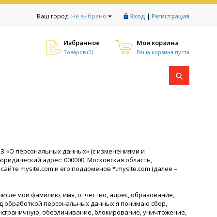
|
Ваш город:
Не выбрано
Вход
Регистрация
Избранное
Моя корзина
Товаров (
0
)
Ваша корзина пуста
ФЗ «О персональных данных» (с изменениями и
ридический адрес: 000000, Московская область,
айте mysite.com и его поддоменов *.mysite.com (далее –
сле мои фамилию, имя, отчество, адрес, образование,
од обработкой персональных данных я понимаю сбор,
ансграничную, обезличивание, блокирование, уничтожение,