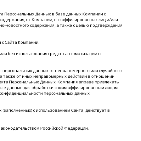
та Персональных Данных в базе данных Компании с
одержания, от Компании, его аффилированных лиц и/или
о-новостного содержания, а также с целью подтверждения
 с Сайта Компании.
ли без использования средств автоматизации в
ы персональных данных от неправомерного или случайного
, а также от иных неправомерных действий в отношении
екта Персональных Данных. Компания вправе привлекать
ные данные для обработки своим аффилированным лицам,
 конфиденциальности персональных данных.
 (заполненных) с использованием Cайта, действует в
 законодательством Российской Федерации.