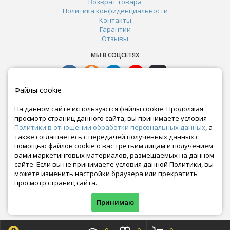
Возврат товара
Политика конфиденциальности
Контакты
Гарантии
Отзывы
МЫ В СОЦСЕТЯХ
Файлы cookie
На данном сайте используются файлы cookie. Продолжая
просмотр страниц данного сайта, вы принимаете условия
Политики в отношении обработки персональных данных
, а
также соглашаетесь с передачей полученных данных с
помощью файлов cookie о вас третьим лицам и получением
вами маркетинговых материалов, размещаемых на данном
сайте. Если вы не принимаете условия данной Политики, вы
Почта:
можете изменить настройки браузера или прекратить
crazy-ferma@yandex.ru
просмотр страниц сайта.
© Все права защищены. Информация сайта защищена законом об авторских правах.
Принимаю
Crazyferma 2010-2025.