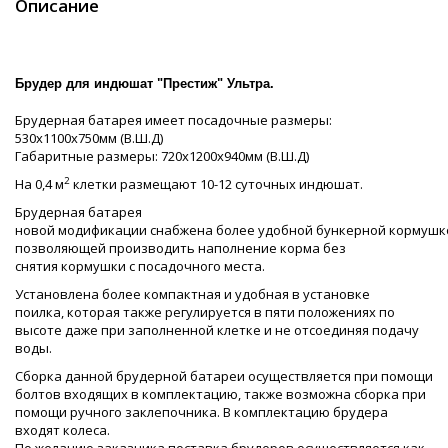
Описание
Брудер для индюшат "Престиж" Ультра.
Брудерная батарея имеет посадочные размеры:
530х1100х750мм (В.Ш.Д)
Габаритные размеры: 720х1200х940мм (В.Ш.Д)
2
На 0,4 м
клетки размещают 10-12 суточных индюшат.
Брудерная батарея
новой модификации снабжена более удобной бункерной кормушк
позволяющей производить наполнение корма без
снятия кормушки с посадочного места.
Установлена более компактная и удобная в установке
поилка, которая также регулируется в пяти положениях по
высоте даже при заполненной клетке и не отсоединяя подачу
воды.
Сборка данной брудерной батареи осуществляется при помощи
болтов входящих в комплектацию, также возможна сборка при
помощи ручного заклепочника. В комплектацию брудера
входят колеса.