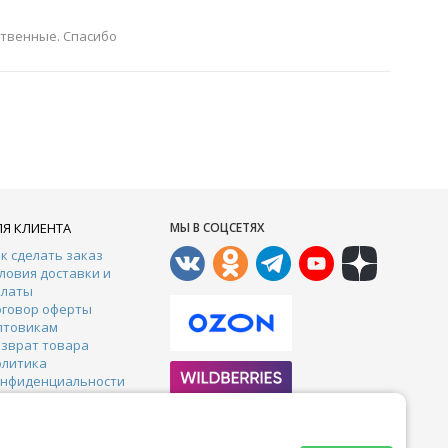
ественные. Спасибо
ЛЯ КЛИЕНТА
МЫ В СОЦСЕТЯХ
к сделать заказ
ловия доставки и
платы
оговор оферты
птовикам
зврат товара
олитика
онфиденциальности
онтакты
арантии
тзывы
Почта: