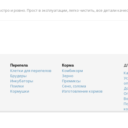
стро и ровно. Прост в эксплуатации, легко чистить, все детали кач
Д
Перепела
Корма
Клетки для перепелов
Комбикорм
Ка
Брудеры
Зерно
Ус
Инкубаторы
Премиксы
о
Поилки
Сено, солома
Д
Кормушки
Изготовление кормов
О
Во
П
к
К
Г
О