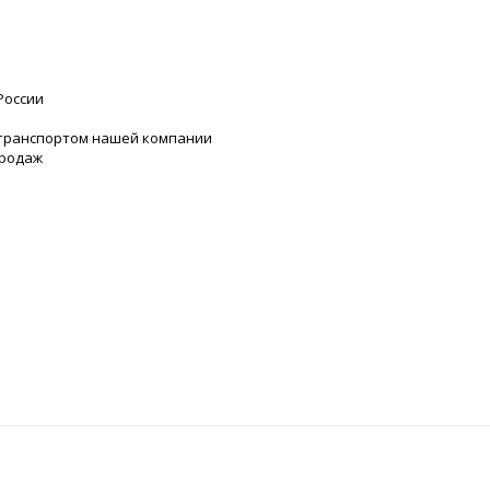
России
 транспортом нашей компании
продаж