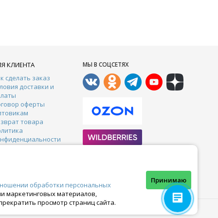
ЛЯ КЛИЕНТА
МЫ В СОЦСЕТЯХ
к сделать заказ
ловия доставки и
платы
оговор оферты
птовикам
зврат товара
олитика
онфиденциальности
онтакты
арантии
тзывы
Почта:
crazy-ferma@yandex.ru
Принимаю
тношении обработки персональных
ами маркетинговых материалов,
прекратить просмотр страниц сайта.