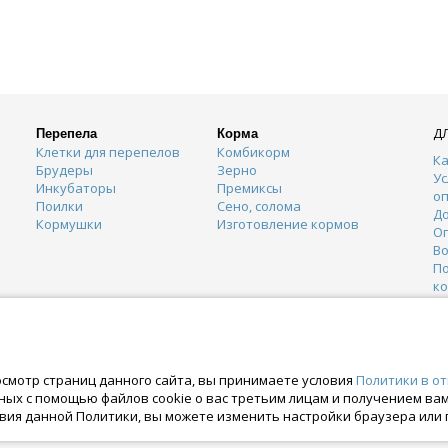
Д
Перепела
Корма
Клетки для перепелов
Комбикорм
Ка
Брудеры
Зерно
Ус
Инкубаторы
Премиксы
о
Поилки
Сено, солома
Д
Кормушки
Изготовление кормов
О
Во
П
к
К
Г
О
осмотр страниц данного сайта, вы принимаете условия
Политики в о
нных с помощью файлов cookie о вас третьим лицам и получением в
вия данной Политики, вы можете изменить настройки браузера или 
ских правах. Crazyferma 2010-2025.