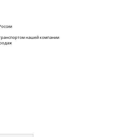
России
 транспортом нашей компании
продаж