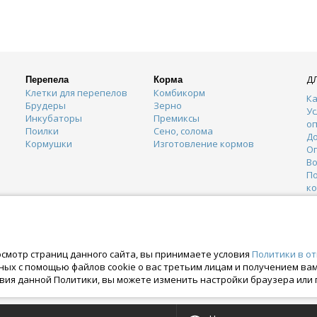
Д
Перепела
Корма
Клетки для перепелов
Комбикорм
Ка
Брудеры
Зерно
Ус
Инкубаторы
Премиксы
о
Поилки
Сено, солома
Д
Кормушки
Изготовление кормов
О
Во
П
к
К
Г
О
осмотр страниц данного сайта, вы принимаете условия
Политики в о
нных с помощью файлов cookie о вас третьим лицам и получением в
вия данной Политики, вы можете изменить настройки браузера или 
ских правах. Crazyferma 2010-2025.