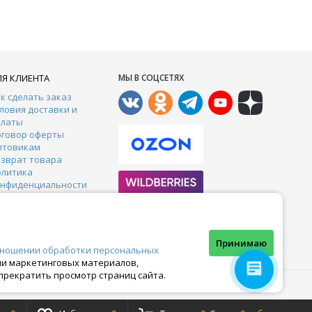
ЛЯ КЛИЕНТА
МЫ В СОЦСЕТЯХ
к сделать заказ
ловия доставки и
платы
оговор оферты
птовикам
зврат товара
олитика
онфиденциальности
онтакты
арантии
тзывы
Почта:
crazy-ferma@yandex.ru
Принимаю
тношении обработки персональных
ами маркетинговых материалов,
прекратить просмотр страниц сайта.