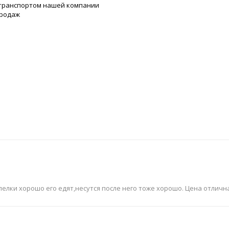
 транспортом нашей компании
продаж
лки хорошо его едят,несутся после него тоже хорошо. Цена отличн