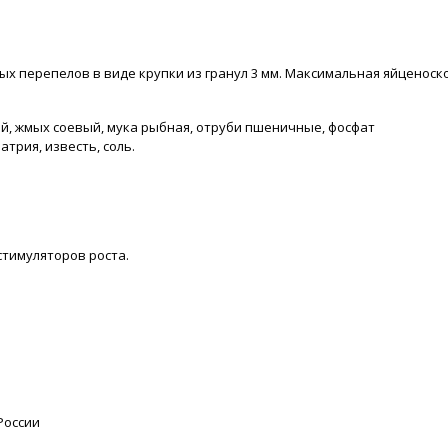
 перепелов в виде крупки из гранул 3 мм. Максимальная яйценоско
й, жмых соевый, мука рыбная, отруби пшеничные, фосфат
трия, известь, соль.
стимуляторов роста.
России