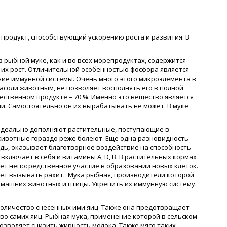
родукт, способствующий ускорению роста и развития. В
 рыбной муке, как и во всех морепродуктах, содержится
 их рост. Отличительной особенностью фосфора является
ение иммунной системы. Очень много этого микроэлемента в
асоли животным, не позволяет восполнять его в полной
чественном продукте – 70 %. Именно это вещество является
и. Самостоятельно он их вырабатывать не может. В муке
и идеально дополняют растительные, поступающие в
 животные гораздо реже болеют. Еще одна разновидность
едь, оказывает благотворное воздействие на способность
ключает в себя и витамины А, D, В. В растительных кормах
ает непосредственное участие в образовании новых клеток.
жет вызывать рахит. Мука рыбная, производители которой
омашних животных и птицы. Укрепить их иммунную систему.
количество снесенных ими яиц. Также она предотвращает
о самих яиц. Рыбная мука, применение которой в сельском
озволяет снизить жирность молока. Также мясо таких