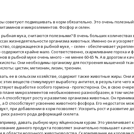
 советуют подмешивать в корм обязательно. Это очень полезный п
витаминов и микроэлементов. Фосфор и селен.
к рыбная мука, считаются полезными? В очень больших количествах в
ессах жизнедеятельности организма животных. Именно он и ускоряет
ество, содержащееся в рыбной муке, – селен - обеспечивает укрепл
 содержится крайне мало. Соответственно, скармливание гороха и ф
ов в рыбной муке очень много – не менее 60-65 %. А в дорогом и ка
окислоты. Они необходимы организму для построения мышечной ткан
лоты: цистин, метионин, лизин, треонин.
овать ее в сельском хозяйстве, содержит также животные жиры. Он
с этих веществ стимулирует выработку антител, в результате чего
твуют выработке особого гормона - прогестерона. Он, в свою очер
в плане микроэлементов необыкновенно разнообразен, в том числе в
мин А способствует росту и развитию организма животных. Он приним
 а D способствует усвоению животного фосфора. Его недостаток мо
кт, при добавлении в корм позволяет: Ускорить рост и развитие д
 риск разного рода деформаций скелета.
например, давать рыбную муку яйценосным курам. Это увеличивает 
зование данного продукта позволяет значительно повышает качеств
 и в области молочного животноводства. Скармливание ее коровам п