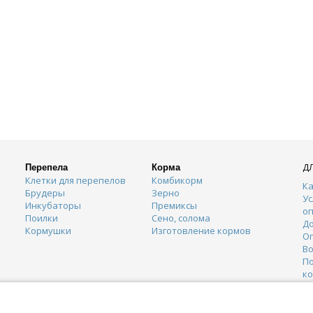
Д
Перепела
Корма
Клетки для перепелов
Комбикорм
Ка
Брудеры
Зерно
Ус
Инкубаторы
Премиксы
о
Поилки
Сено, солома
Д
Кормушки
Изготовление кормов
О
Во
П
к
К
Г
О