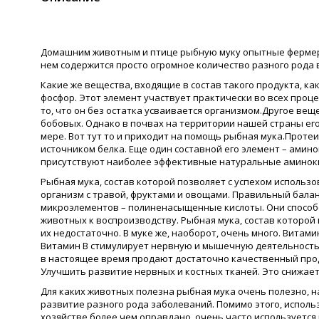
Домашним животным и птице рыбную муку опытные фермеры
нем содержится просто огромное количество разного рода 
Какие же вещества, входящие в состав такого продукта, ка
фосфор. Этот элемент участвует практически во всех проц
то, что он без остатка усваивается организмом.Другое вещ
бобовых. Однако в почвах на территории нашей страны его
мере. Вот тут то и приходит на помощь рыбная мука.Протеин
источником белка. Еще один составной его элемент – амин
присутствуют наиболее эффективные натуральные аминокис
Рыбная мука, состав которой позволяет с успехом использ
организм с травой, фруктами и овощами. Правильный балан
микроэлементов – полиненасыщенные кислоты. Они способс
животных к воспроизводству. Рыбная мука, состав которой 
их недостаточно. В муке же, наоборот, очень много. Вита
Витамин В стимулирует нервную и мышечную деятельность,
в настоящее время продают достаточно качественный проду
Улучшить развитие нервных и костных тканей. Это снижает
Для каких животных полезна рыбная мука очень полезно, 
развитие разного рода заболеваний. Помимо этого, исполь
хозяйстве более чем оправдано, очень часто используется