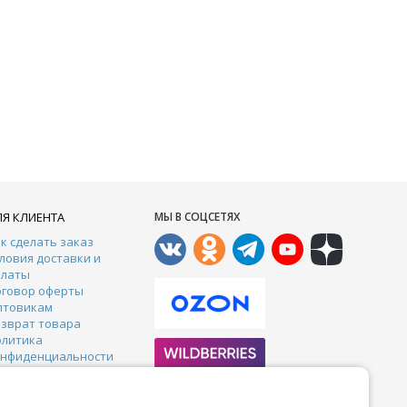
ЛЯ КЛИЕНТА
МЫ В СОЦСЕТЯХ
к сделать заказ
ловия доставки и
платы
оговор оферты
птовикам
зврат товара
олитика
онфиденциальности
онтакты
арантии
тзывы