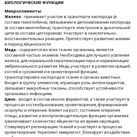
БИОЛОГИЧЕСКИЕ ФУНКЦИИ
Микроэлементы:
Железо
- принимает участие в транспорте кислорода (в
составе гемоглобина), связывании и депонировании кислорода
(в составе миоглобина), транспорте электронов в дыхательной
цепи (в составе цитохромов). Участвует в окислительно-
восстановительных реакциях. Препятствует развитию анемии
в период яйценоскости.
Медь
- содержится во всех тканях организма, является
составной частью энзимов. Необходима для лучшего усвоения
железа, для нормальной кератинизации пера и нормализации
эмбрионального развития. Медь участвует в развитии хрящей,
костей и сухожилий и в кроветворной функции,
транспортировке кислорода в тканях и органах животных.
Входит в группу элементов, играющих роль антиоксидантов,
связывает микробные токсины, способствует устойчивости
организма к инфекциям.
Цинк
- входит в состав многих ферментов, а также участвует в
процессах костеобразования, кроветворения, формирования
скорлупы и оперения. Влияет на рост, состояние оперения
птицы, развитие и воспроизводительную функцию организма
(увеличивает количество яйцеклеток во время овуляции).
Стимулирует регенерацию тканей и участвует в процессах
кроветворения. Укрепляет иммунитет, блокирует воздействие