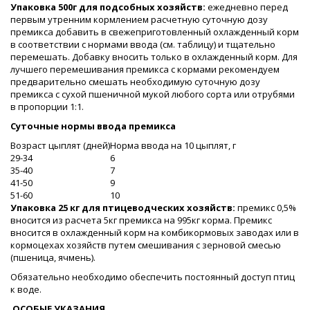
Упаковка 500г для подсобных хозяйств:
ежедневно перед
первым утренним кормлением расчетную суточную дозу
премикса добавить в свежеприготовленный охлажденный корм
в соответствии с нормами ввода (см. таблицу) и тщательно
перемешать. Добавку вносить только в охлажденный корм. Для
лучшего перемешивания премикса с кормами рекомендуем
предварительно смешать необходимую суточную дозу
премикса с сухой пшеничной мукой любого сорта или отрубями
в пропорции 1:1.
Суточные нормы ввода премикса
Возраст цыплят (дней)
Норма ввода на 10 цыплят, г
29-34
6
35-40
7
41-50
9
51-60
10
Упаковка 25 кг для птицеводческих хозяйств:
премикс 0,5%
вносится из расчета 5кг премикса на 995кг корма. Премикс
вносится в охлажденный корм на комбикормовых заводах или в
кормоцехах хозяйств путем смешивания с зерновой смесью
(пшеница, ячмень).
Обязательно необходимо обеспечить постоянный доступ птиц
к воде.
ОСОБЫЕ УКАЗАНИЯ