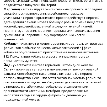
свободных радикалов и повышает резистентность организма к
воздействию вирусов и бактерий.
Марганец
- активизирует окислительные процессы и обладает
специфическим липотропным действием, повышает
утилизацию жиров в организме и противодействует жировой
дегенерации печени. Играет большую роль в обмене веществ в
костной, хрящевой, мышечной и соединительной тканей.
Препятствует возникновению перозиса или "соскальзывания
сухожилий" и неправильному формированию костей
конечностей.
Кобальт
- участвует в кроветворении, играет роль активатора
ферментов в обмене веществ. Физиологический эффект
кобальта обусловлен его присутствием в молекуле витамина
В12. Присутствие кобальта в достаточных количествах
повышает иммунитет.
Йод
- участвует в синтезе гормонов щитовидной железы.
Селен
- принимает участие в механизме антиокислительной
защиты. Способствует накоплению витамина Е в период
воспроизводства. Селен является составной частью фермента
глютатионпероксидазы, необходимого для гашения перекисей
в процессе метаболизма, необходимого для регуляции
проницаемости клеточных мембран, предотвращения
миопатии желудка и сердца, фиброзной дегенерации
поджелудочной железы.