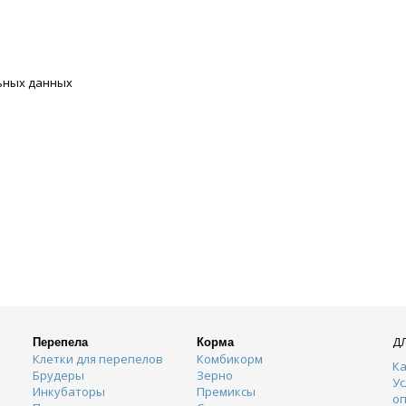
льных данных
Д
Перепела
Корма
Клетки для перепелов
Комбикорм
Ка
Брудеры
Зерно
Ус
Инкубаторы
Премиксы
о