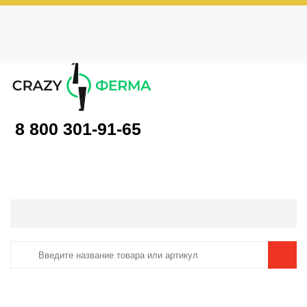
|
Не выбрано
Вход
Регистрация
Как сделать заказ
Условия доставки и оплаты
Возврат товара
Гарантии
Контакты
Реквизиты
Рассрочка
Социальный контракт
Любимая ферма
Акции!
8 800 301-91-65
Моя корзина
Ваша корзина пуста
Каталог товаров
Каталог
/
Корма для птицы и кроликов
/
Зерно
/
Жмых