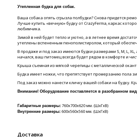
Утепленная будка для собак.
Ваша собака опять сгрызла полбудки? Снова придется ремо
Лучше купить «вечную» будку от CrazyFerma, каркас которо
любимчика.
Зимой в ней будет тепло и уютно, а в летнее время дост
утеплены вспененным пенополистиролом, который обеспечи
В продаже и под заказ имеются будки размерами S, M, L, X
начался, ваш питомец всегда будет рядом в комфорте и чист
Крыша съемная из мягкой черепицы с металлической оканто
Будка имеет ножки, что препятствует промерзанию пола зи
Под заказ можно нанести кличку вашей собаки на будку. Кр
Внимание! Оборудование поставляется в разобранном виде
760х700х620 мм. (ШхГхВ)
Габаритные размеры:
600х560х560 мм. (ШхГхВ)
Внутренние размеры:
Доставка