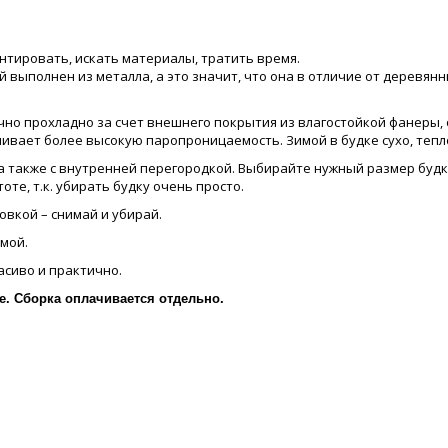
нтировать, искать материалы, тратить время.
й выполнен из металла, а это значит, что она в отличие от деревян
аточно прохладно за счет внешнего покрытия из влагостойкой фане
вает более высокую паропроницаемость. Зимой в будке сухо, тепл
L, а также с внутренней перегородкой. Выбирайте нужный размер буд
оте, т.к. убирать будку очень просто.
вкой – снимай и убирай.
мой.
асиво и практично.
. Сборка оплачивается отдельно.