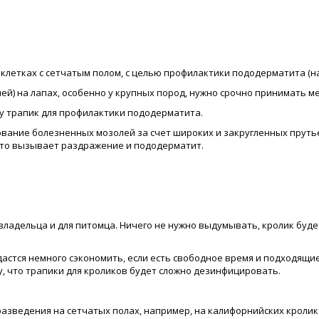
клетках с сетчатым полом, с целью профилактики пододерматита (н
й) на лапах, особенно у крупных пород, нужно срочно принимать м
у трапик для профилактики пододерматита.
ание болезненных мозолей за счет широких и закругленных прутьев,
, что вызывает раздражение и пододерматит.
 владельца и для питомца. Ничего не нужно выдумывать, кролик буд
удастся немного сэкономить, если есть свободное время и подходящ
у, что трапики для кроликов будет сложно дезинфицировать.
азведения на сетчатых полах, например, на калифорнийских кролик