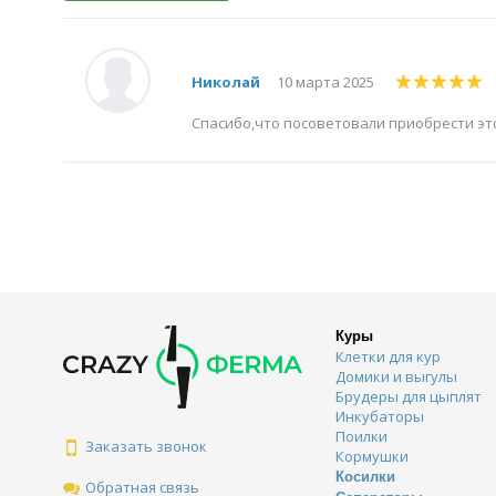
Николай
10 марта 2025
Спасибо,что посоветовали приобрести это
Куры
Клетки для кур
Домики и выгулы
Брудеры для цыплят
Инкубаторы
Поилки
Заказать звонок
Кормушки
Косилки
Обратная связь