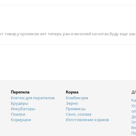
т товар,у кроликов нет теперь ран и мозолей на ногах,буду еще за
Д
Перепела
Корма
Клетки для перепелов
Комбикорм
Ка
Брудеры
Зерно
Ус
Инкубаторы
Премиксы
о
Поилки
Сено, солома
Д
Кормушки
Изготовление кормов
О
Во
П