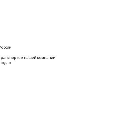
России
 транспортом нашей компании
продаж