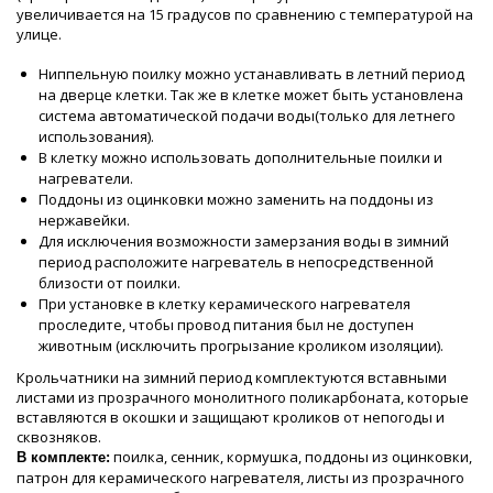
увеличивается на 15 градусов по сравнению с температурой на
улице.
Ниппельную поилку можно устанавливать в летний период
на дверце клетки. Так же в клетке может быть установлена
система автоматической подачи воды(только для летнего
использования).
В клетку можно использовать дополнительные поилки и
нагреватели.
Поддоны из оцинковки можно заменить на поддоны из
нержавейки.
Для исключения возможности замерзания воды в зимний
период расположите нагреватель в непосредственной
близости от поилки.
При установке в клетку керамического нагревателя
проследите, чтобы провод питания был не доступен
животным (исключить прогрызание кроликом изоляции).
Крольчатники на зимний период комплектуются вставными
листами из прозрачного монолитного поликарбоната, которые
вставляются в окошки и защищают кроликов от непогоды и
сквозняков.
поилка, сенник, кормушка, поддоны из оцинковки,
В комплекте:
патрон для керамического нагревателя, листы из прозрачного