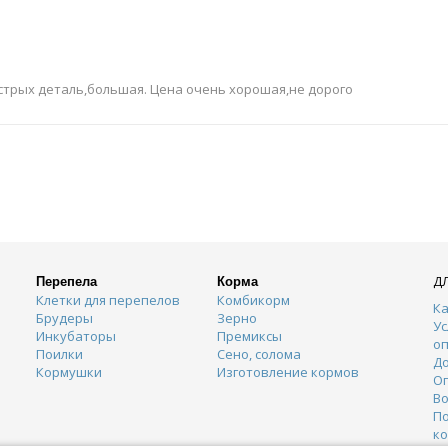
стрых деталь,большая. Цена очень хорошая,не дорого
Д
Перепела
Корма
Клетки для перепелов
Комбикорм
Ка
Брудеры
Зерно
Ус
Инкубаторы
Премиксы
о
Поилки
Сено, солома
Д
Кормушки
Изготовление кормов
О
Во
П
к