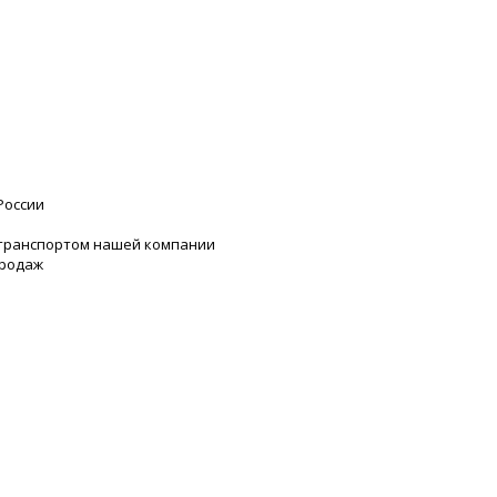
России
 транспортом нашей компании
продаж