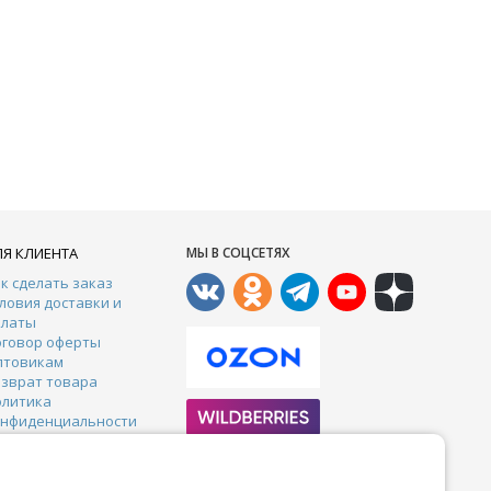
ЛЯ КЛИЕНТА
МЫ В СОЦСЕТЯХ
к сделать заказ
ловия доставки и
платы
оговор оферты
птовикам
зврат товара
олитика
онфиденциальности
онтакты
арантии
тзывы