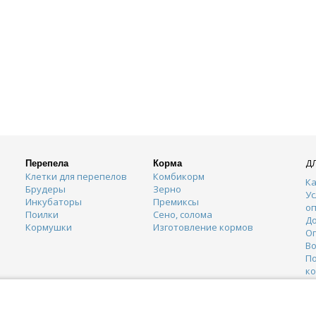
Д
Перепела
Корма
Клетки для перепелов
Комбикорм
Ка
Брудеры
Зерно
Ус
Инкубаторы
Премиксы
о
Поилки
Сено, солома
Д
Кормушки
Изготовление кормов
О
Во
П
к
К
Г
О