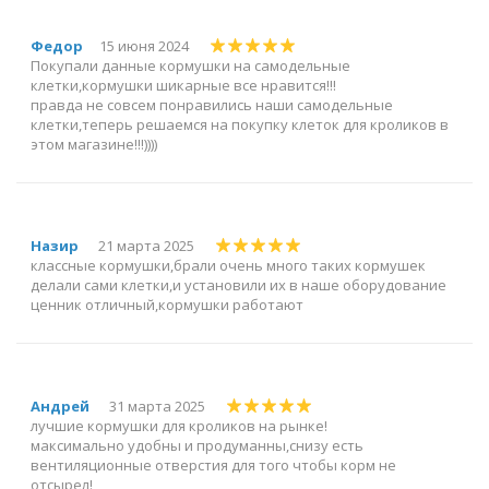
Федор
15 июня 2024
Покупали данные кормушки на самодельные
клетки,кормушки шикарные все нравится!!!
правда не совсем понравились наши самодельные
клетки,теперь решаемся на покупку клеток для кроликов в
этом магазине!!!))))
Назир
21 марта 2025
классные кормушки,брали очень много таких кормушек
делали сами клетки,и установили их в наше оборудование
ценник отличный,кормушки работают
Андрей
31 марта 2025
лучшие кормушки для кроликов на рынке!
максимально удобны и продуманны,снизу есть
вентиляционные отверстия для того чтобы корм не
отсырел!