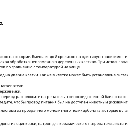
2.
ков на откорме. Вмещает до 8 кроликов на один ярус в зависимост
акая обработка невозможна в деревянных клетках. При использова
сов по сравнению с температурой на улице.
д на дверце клетки. Так же в клетке может быть установлена сист
 нагреватели.
нержавейки.
 период расположите нагреватель в непосредственной близости от
ледите, чтобы провод питания был не доступен животным (исключит
листами из прозрачного монолитного поликарбоната, которые вста
ддоны из оцинковки, патрон для керамического нагревателя, листы 