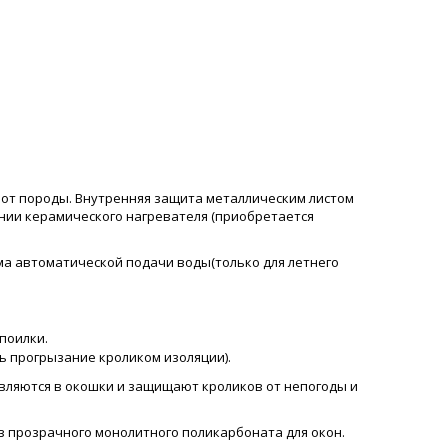
и от породы. Внутренняя защита металлическим листом
нии керамического нагревателя (приобретается
ема автоматической подачи воды(только для летнего
 поилки.
ь прогрызание кроликом изоляции).
вляются в окошки и защищают кроликов от непогоды и
из прозрачного монолитного поликарбоната для окон.