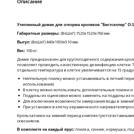
Описание
Утепленный домик для откорма кроликов "Бестселлер" О-1
(ВхШхГ) 1520х1520х760 мм.
Габаритные размеры:
(ВхШхГ) 440х1050х510 мм.
Выгул:
100 кг.
Вес:
Домик предназначен для круглогодичного содержания кроли
позволяет проводить качественную дезинфекцию клетки. Т
отдельно) температура в клетке увеличивается на 15 граду
Ниппельную поилку можно устанавливать в летний перио
использования).
В клетку можно использовать дополнительные поилки и
Поддоны из оцинковки можно заменить на поддоны из 
Для исключения возможности замерзания воды в зимний
При установке в клетку керамического нагревателяпрос
Крольчатники на зимний период комплектуются вставными 
сквозняков.
поилка, сенник, кормушка, по
В комплекте на каждый ярус: