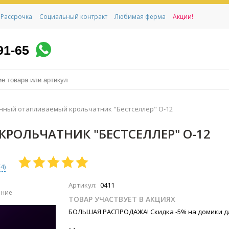
Рассрочка
Социальный контракт
Любимая ферма
Акции!
91-65
нный отапливаемый крольчатник "Бестселлер" О-12
РОЛЬЧАТНИК "БЕСТСЕЛЛЕР" О-12
(
4
)
Артикул:
0411
ение
ТОВАР УЧАСТВУЕТ В АКЦИЯХ
БОЛЬШАЯ РАСПРОДАЖА! Скидка -5% на домики дл