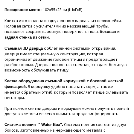
102х55х23 см (ШхГхВ)
Посадочное место:
Клетка изготовлена из двухзонного каркаса из нержавейки.
Половая сетка с усилителями из нержавеющей трубы,
позволяет сохранять ровную поверхность пола.
Боковая и
задняя стенка из сетки.
с облегченной системой открывания.
Съемная 3D дверца
Дверца имеет специальную конструкцию, которая
ограничивает движение головой птицы и предотвращает
разброс корма. Дверца полностью съемная, это дает большую
возможность обслуживать птицу.
Клетка оборудована съемной кормушкой с боковой жесткой
В кормушку удобно насыпать корм, а так же
фиксацией.
имеется обратный отгиб, который позволяет птице склевывать
весь корм.
При полном снятии дверцы и кормушки можно получить полный
доступ к клетке и ее легко вымыть и продезинфицировать.
Система поения состоит из двух
Система поения -" Water Box".
боксов, изготовленных из нержавеющего металла с