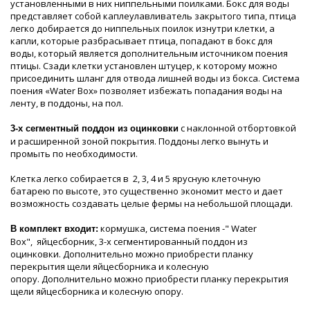
установленными в них ниппельными поилками. Бокс для воды
представляет собой каплеулавливатель закрытого типа, птица
легко добирается до ниппельных поилок изнутри клетки, а
капли, которые разбрасывает птица, попадают в бокс для
воды, который является дополнительным источником поения
птицы. Сзади клетки установлен штуцер, к которому можно
присоединить шланг для отвода лишней воды из бокса. Система
поения «Water Box» позволяет избежать попадания воды на
ленту, в поддоны, на пол.
с наклонной отбортовкой
3-х сегментный поддон из оцинковки
и расширенной зоной покрытия. Поддоны легко вынуть и
промыть по необходимости.
Клетка легко собирается в 2, 3, 4 и 5 ярусную клеточную
батарею по высоте, это существенно экономит место и дает
возможность создавать целые фермы на небольшой площади.
кормушка, система поения -" Water
В комплект входит:
Box", яйцесборник, 3-х сегментированный поддон из
оцинковки. Дополнительно можно приобрести планку
перекрытия щели яйцесборника и колесную
опору. Дополнительно можно приобрести планку перекрытия
щели яйцесборника и колесную опору.