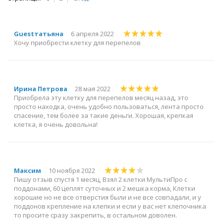
Guestтатьяна
6 апреля 2022
Хочу приобрести клетку для перепелов
Ирина Петрова
28 мая 2022
Приобрела эту клетку для перепелов месяц назад, это
просто находка, очень удобно пользоваться, лента просто
спасение, тем более за такие деньги. Хорошая, крепкая
клетка, я очень довольна!
Максим
10 ноября 2022
Пишу отзыв спустя 1 месяц, Взял 2 клетки МультиПро с
поддонами, 60 цеплят суточных и 2 мешка корма, Клетки
хорошие но не все отверстия были и не все совпадали, и у
поддонов крепление на клепки и если у вас нет клепочника
то просите сразу закрепить, в остальном доволен.