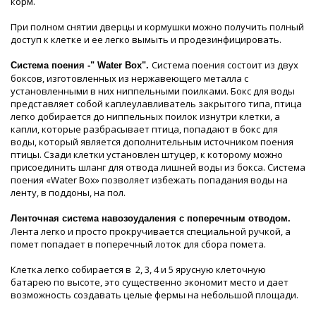
корм.
При полном снятии дверцы и кормушки можно получить полный
доступ к клетке и ее легко вымыть и продезинфицировать.
Система поения состоит из двух
Система поения -" Water Box".
боксов, изготовленных из нержавеющего металла с
установленными в них ниппельными поилками. Бокс для воды
представляет собой каплеулавливатель закрытого типа, птица
легко добирается до ниппельных поилок изнутри клетки, а
капли, которые разбрасывает птица, попадают в бокс для
воды, который является дополнительным источником поения
птицы. Сзади клетки установлен штуцер, к которому можно
присоединить шланг для отвода лишней воды из бокса. Система
поения «Water Box» позволяет избежать попадания воды на
ленту, в поддоны, на пол.
Ленточная система навозоудаления с поперечным отводом.
Лента легко и просто прокручивается специальной ручкой, а
помет попадает в поперечный лоток для сбора помета.
Клетка легко собирается в 2, 3, 4 и 5 ярусную клеточную
батарею по высоте, это существенно экономит место и дает
возможность создавать целые фермы на небольшой площади.