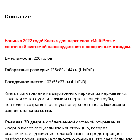
Описание
Новинка 2022 года! Клетка для перепелов «MultiPro» с
ленточной системой навозоудаления с поперечным отводом.
220 голов
Вместимость:
135х80х144 см (ШхГхВ)
Габаритные размеры:
102х55х23 см (ШхГхВ)
Посадочное место:
Клетка изготовлена из двухзонного каркаса из нержавейки.
Половая сетка с усилителями из нержавеющей трубы,
позволяет сохранять ровную поверхность пола.
Боковая и
задняя стенка из сетки.
с облегченной системой открывания.
Съемная 3D дверца
Дверца имеет специальную конструкцию, которая
ограничивает движение головой птицы и предотвращает
разброс корма. Дверца полностью съемная, это дает большую