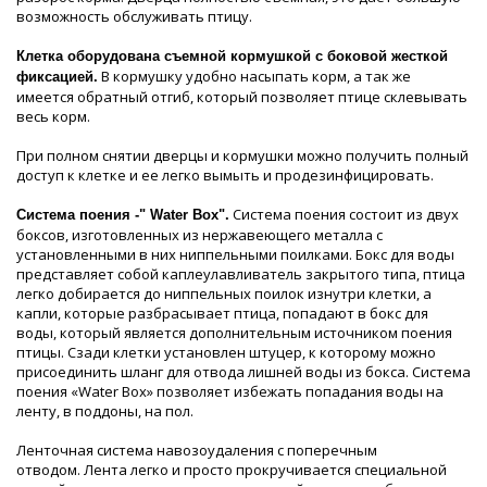
возможность обслуживать птицу.
Клетка оборудована съемной кормушкой с боковой жесткой
В кормушку удобно насыпать корм, а так же
фиксацией.
имеется обратный отгиб, который позволяет птице склевывать
весь корм.
При полном снятии дверцы и кормушки можно получить полный
доступ к клетке и ее легко вымыть и продезинфицировать.
Система поения состоит из двух
Система поения -" Water Box".
боксов, изготовленных из нержавеющего металла с
установленными в них ниппельными поилками. Бокс для воды
представляет собой каплеулавливатель закрытого типа, птица
легко добирается до ниппельных поилок изнутри клетки, а
капли, которые разбрасывает птица, попадают в бокс для
воды, который является дополнительным источником поения
птицы. Сзади клетки установлен штуцер, к которому можно
присоединить шланг для отвода лишней воды из бокса. Система
поения «Water Box» позволяет избежать попадания воды на
ленту, в поддоны, на пол.
Ленточная система навозоудаления с поперечным
отводом. Лента легко и просто прокручивается специальной