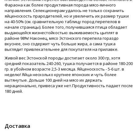
Фараона как более продуктивная порода мясо-яичного
направления. Селекционерам удалось не только сохранить
яйценоскость прародителей, но и увеличить их размер тушки
на 40-50% (см. сравнительную таблицу пород перепелов в
начале страницы). Более того, получившаяся птица обладает
выдающейся жизнестойкостью: выживаемость цыплят в
районе 98%! Наконец, мясо Эстонского перепела гораздо
вкуснее, оно содержит чуть больше жира, а сама тушка
выглядит привлекательнее для покупателя на прилавке.
Живой вес Эстонской породы достигает около 300 гр, хотя
средний показатель 240-260, тушка получается в районе 180-200
гр. в убойном возрасте 2,5-3 месяца. Яйценоскость - 5-6 шт. в
неделю! Яйца несколько крупнее японских и чуть более
вытянутые. Дольше 100 дней на мясо их держать
нерационально, привеса уже нет.Продуктивность падает после
180 дней.
Доставка