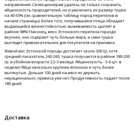
направления. Селекционерам удалось не только сохранить
яйценоскость прародителей, но и увеличить их размер тушки
на 40-50% (см. сравнительную таблицу пород перепелов в
начале страницы). Более того, получившаяся птица обладает
выдающейся жизнестойкостью: выживаемость цыплят в
районе 98%! Наконец, мясо Эстонского перепела гораздо
вкуснее, оно содержит чуть больше жира, а сама тушка
выглядит привлекательнее для покупателя на прилавке.
Живой вес Эстонской породы достигает около 300 гр, хотя
средний показатель 240-260, тушка получается в районе 180-200
гр. в убойном возрасте 2,5-3 месяца. Яйценоскость - 5-6 шт. в
неделю! Яйца несколько крупнее японских и чуть более
вытянутые. Дольше 100 дней на мясо их держать
нерационально, привеса уже нет.Продуктивность падает после
180 дней.
Доставка