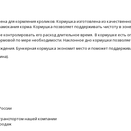
ена для кормления кроликов. Кормушка изготовлена из качественн
намокания корма. Кормушка позволяет поддерживать чистоту в зоне 
не контролировать его расход длительное время. В кормушке есть 
кормовой по мере необходимости. Наклонное дно кормушки позволяе
ждения. Бункерная кормушка экономит место и поможет поддержива
ина).
России
 транспортом нашей компании
продаж