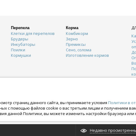
Д
Перепела
Корма
Клетки для перепелов
Комбикорм
Ка
Брудеры
Зерно
Ус
Инкубаторы
Премиксы
о
Поилки
Сено, солома
Д
Кормушки
Изготовление кормов
О
Во
П
к
К
Г
О
осмотр страниц данного сайта, вы принимаете условия
Политики в о
нных с помощью файлов cookie о вас третьим лицам и получением в
вия данной Политики, вы можете изменить настройки браузера или 
ских правах. Crazyferma 2010-2025.
Недавно просмотренн