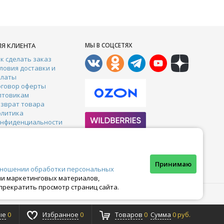
ЛЯ КЛИЕНТА
МЫ В СОЦСЕТЯХ
к сделать заказ
ловия доставки и
платы
оговор оферты
птовикам
зврат товара
олитика
онфиденциальности
онтакты
арантии
тзывы
Почта:
crazy-ferma@yandex.ru
Принимаю
тношении обработки персональных
ами маркетинговых материалов,
прекратить просмотр страниц сайта.
ые
0
Избранное
0
Товаров
0
Сумма
0 руб.