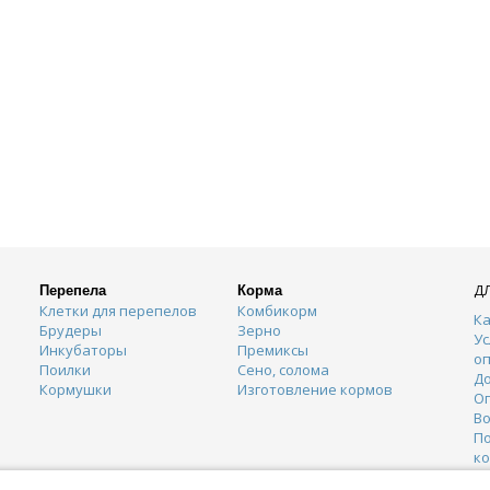
Д
Перепела
Корма
Клетки для перепелов
Комбикорм
Ка
Брудеры
Зерно
Ус
Инкубаторы
Премиксы
о
Поилки
Сено, солома
Д
Кормушки
Изготовление кормов
О
Во
П
к
К