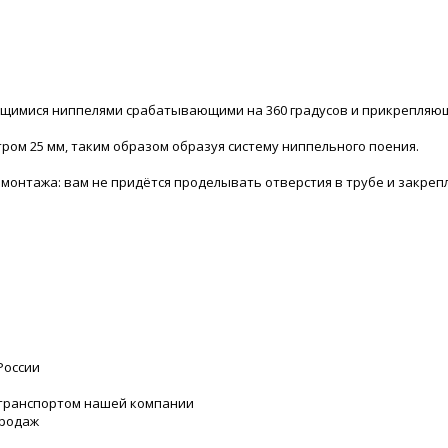
ющимися ниппелями срабатывающими на 360 градусов и прикрепляю
тром 25 мм, таким образом образуя систему ниппельного поения.
монтажа: вам не придётся проделывать отверстия в трубе и закрепл
России
 транспортом нашей компании
продаж