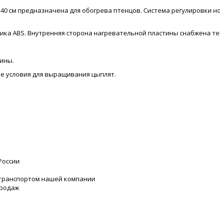
0 см предназначена для обогрева птенцов. Система регулировки но
ика ABS. Внутренняя сторона нагревательной пластины снабжена т
ины.
е условия для выращивания цыплят.
России
 транспортом нашей компании
продаж