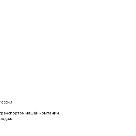
России
 транспортом нашей компании
продаж