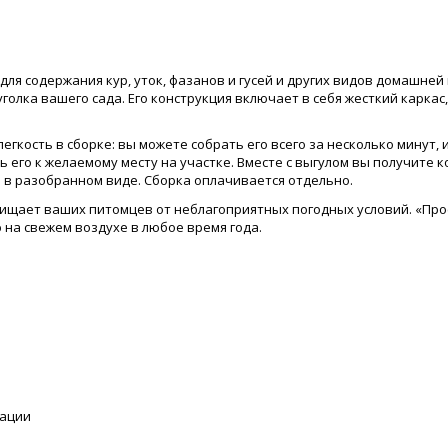
ля содержания кур, уток, фазанов и гусей и других видов домашней
голка вашего сада. Его конструкция включает в себя жесткий карка
гкость в сборке: вы можете собрать его всего за несколько минут, 
 его к желаемому месту на участке. Вместе с выгулом вы получите 
 в разобранном виде. Сборка оплачивается отдельно.
щищает ваших питомцев от неблагоприятных погодных условий. «Пр
 на свежем воздухе в любое время года.
тации