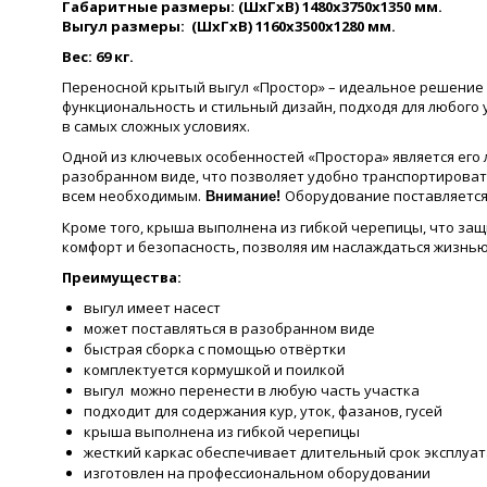
Габаритные размеры: (ШхГхВ) 1480х3750х1350 мм.
Выгул размеры: (ШхГхВ) 1160х3500х1280 мм.
Вес: 69 кг.
Переносной крытый выгул «Простор» – идеальное решение д
функциональность и стильный дизайн, подходя для любого у
в самых сложных условиях.
Одной из ключевых особенностей «Простора» является его ле
разобранном виде, что позволяет удобно транспортировать
всем необходимым.
Оборудование поставляется
Внимание!
Кроме того, крыша выполнена из гибкой черепицы, что за
комфорт и безопасность, позволяя им наслаждаться жизнью
Преимущества:
выгул имеет насест
может поставляться в разобранном виде
быстрая сборка с помощью отвёртки
комплектуется кормушкой и поилкой
выгул можно перенести в любую часть участка
подходит для содержания кур, уток, фазанов, гусей
крыша выполнена из гибкой черепицы
жесткий каркас обеспечивает длительный срок эксплуа
изготовлен на профессиональном оборудовании