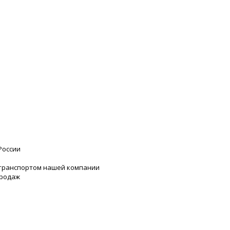
России
 транспортом нашей компании
продаж