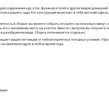
ля содержания кур, уток, фазанов и гусей и других видов домашней
голка вашего сада. Его конструкция включает в себя жесткий карка
гкость в сборке: вы можете собрать его всего за несколько минут, 
 его к желаемому месту на участке. Вместе с выгулом вы получите 
в разобранном виде. Сборка оплачивается отдельно.
щищает ваших питомцев от неблагоприятных погодных условий. «Пр
 на свежем воздухе в любое время года.
тации