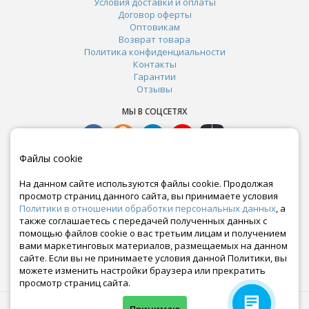
Условия доставки и оплаты
Договор оферты
Оптовикам
Возврат товара
Политика конфиденциальности
Контакты
Гарантии
Отзывы
МЫ В СОЦСЕТЯХ
Файлы cookie
На данном сайте используются файлы cookie. Продолжая
просмотр страниц данного сайта, вы принимаете условия
Политики в отношении обработки персональных данных
, а
также соглашаетесь с передачей полученных данных с
помощью файлов cookie о вас третьим лицам и получением
вами маркетинговых материалов, размещаемых на данном
сайте. Если вы не принимаете условия данной Политики, вы
Почта:
можете изменить настройки браузера или прекратить
crazy-ferma@yandex.ru
просмотр страниц сайта.
© Все права защищены. Информация сайта защищена законом об авторских правах.