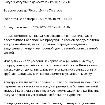
Выгул "Разгуляй" с двускатной крышей 2-7-К.
Вместимость до 70 кур. Длина 7 метров.
Габаритные размеры: 262х756х210 см (ШхГхВ)
Посадочное место: 205х707х175.5 см (ШхГхВ)
Новый комфортный выгул для домашней птицы «Разгуляй»
обеспечивает безопасные прогулки на свежем воздухе: птица
никуда не убежит, не испортит ваши грядки и надежно
защищена от хищников прочной, долговечной оцинкованной
сеткой.
«Разгуляй» имеет усиленный каркас из оцинкованных труб,
оборудован крышей из сотового поликарбоната. Внизу выгул
так же усилен дополнительными планками из оцинкованных
труб, дополнительно и на пол возможно установить сетку.
Конструкция является мобильной. В любой момент выгул можно
переместить с места на место, например, где больше зеленой
травы. В комплекте с выгулом идет кормушка и поилка. Внутрь
выгула возможно установить небольшой курятник.
Площадь выгула достаточно большая, по нему птице можно