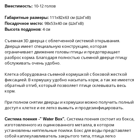
10-12 голов
Вместимость:
111х82х63 см (ШхГхВ)
Габаритные размеры:
98х53х40 см
(ШхГхВ)
Посадочное место:
: 4 см
Высота поддонов
Съемная 3D дверца с облегченной системой открывания.
Дверца имеет специальную конструкцию, которая
ограничивает движение головы птицы и предотвращает
разброс корма. Благодаря полностью съемной дверце птицу
обслуживать очень удобно.
Клетка оборудована съемной кормушкой с боковой жесткой
фиксацией. В кормушку удобно насыпать корм, а так же имеется
обратный отгиб, который позволяет птице склевывать весь
корм.
При полном снятии дверцы и кормушки можно получить полный
доступ к клетке и ее легко вымыть и продезинфицировать.
Система поения состоит из бокса,
Система поения -" Water Box".
изготовленного из оцинкованного металла, в котором
установлены ниппельные поилки. Бокс для воды представляет
собой каплеулавливатель закрытого типа, птица легко