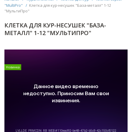
"MultiPro"
/
Клетка для кур-несушек "База-металл" 1-12
"МультиПро"
КЛЕТКА ДЛЯ КУР-НЕСУШЕК "БАЗА-
МЕТАЛЛ" 1-12 "МУЛЬТИПРО"
Новинка