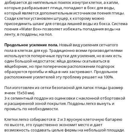
добирается до ниппельных поилок изнутри клетки, а капли,
которые разбрасывает птица, попадают в бокс для воды,
который является дополнительным источником поения птицы.
Сзади клетки установлен штуцер, к которому можно
присоединить шланг для отвода лишней воды из бокса. Система
поения «Water Box» позволяет избежать попадания воды на
ленту, в поддоны, на пол.
Новый вид усиления сетчатого
Продольное усиление пола.
пола в клетках для кур. Традиционно всеми производителями
используется поперечные прутки для усиления, но в них есть
один большой недостаток: яйца должны скатываться в
яйцеборник, но при поперечном расположении подпорок
образуются прогибы и яйца в них застревают. Продольное
расположение усилителей эту проблему решает на 100%.
Пол изготовлен из сетки безопасной для лапок птицы (размер
ячеек 15х50 мм).
3-х сегментный поддон из оцинковки с наклонной отбортовкой
и расширенной зоной покрытия. Поддоны легко вынуть и
промыть по необходимости.
Клетки легко собираются в 2 и 3 ярусную клеточную батарею
по высоте, это существенно экономит место и дает
возможность создавать целые фермы на небольшой площади.