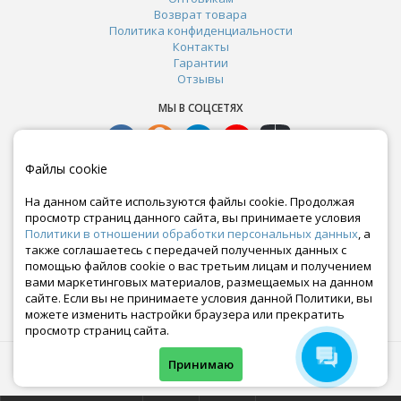
Возврат товара
Политика конфиденциальности
Контакты
Гарантии
Отзывы
МЫ В СОЦСЕТЯХ
Файлы cookie
На данном сайте используются файлы cookie. Продолжая
просмотр страниц данного сайта, вы принимаете условия
Политики в отношении обработки персональных данных
, а
также соглашаетесь с передачей полученных данных с
помощью файлов cookie о вас третьим лицам и получением
вами маркетинговых материалов, размещаемых на данном
сайте. Если вы не принимаете условия данной Политики, вы
Почта:
можете изменить настройки браузера или прекратить
crazy-ferma@yandex.ru
просмотр страниц сайта.
© Все права защищены. Информация сайта защищена законом об авторских правах.
Принимаю
Crazyferma 2010-2025.