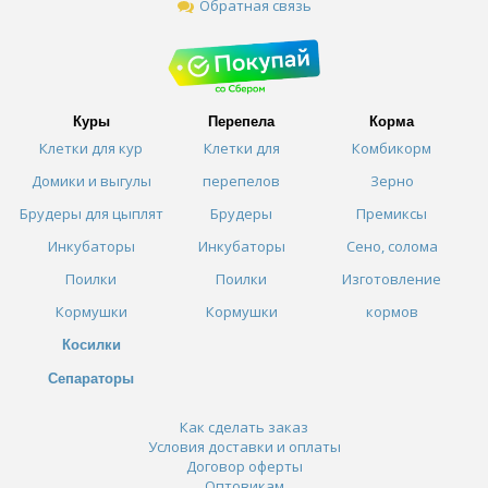
Обратная связь
Куры
Перепела
Корма
Клетки для кур
Клетки для
Комбикорм
Домики и выгулы
перепелов
Зерно
Брудеры для цыплят
Брудеры
Премиксы
Инкубаторы
Инкубаторы
Сено, солома
Поилки
Поилки
Изготовление
Кормушки
Кормушки
кормов
Косилки
Сепараторы
Как сделать заказ
Условия доставки и оплаты
Договор оферты
Оптовикам