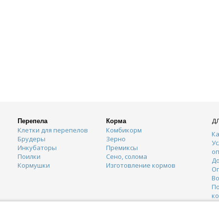
Д
Перепела
Корма
Клетки для перепелов
Комбикорм
Ка
Брудеры
Зерно
Ус
Инкубаторы
Премиксы
о
Поилки
Сено, солома
Д
Кормушки
Изготовление кормов
О
Во
П
к
К
Г