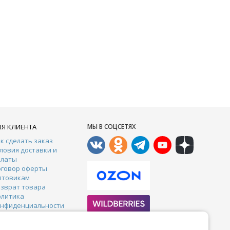
ЛЯ КЛИЕНТА
МЫ В СОЦСЕТЯХ
к сделать заказ
ловия доставки и
платы
оговор оферты
птовикам
зврат товара
олитика
онфиденциальности
онтакты
арантии