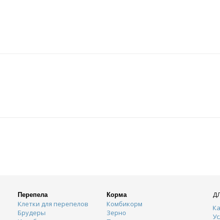
Д
Перепела
Корма
Клетки для перепелов
Комбикорм
Ка
Брудеры
Зерно
Ус