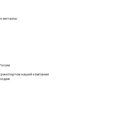
о металла:
России
 транспортом нашей компании
продаж