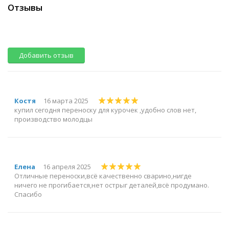
Отзывы
Добавить отзыв
Костя
16 марта 2025
купил сегодня переноску для курочек ,удобно слов нет,
производство молодцы
Елена
16 апреля 2025
Отличные переноски,всё качественно сварино,нигде
ничего не прогибается,нет острыг деталей,всё продумано.
Спасибо