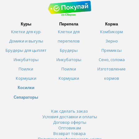
Куры
Перепела
Корма
Клетки для кур
Клетки для
Комбикорм
Домики и выгулы
перепелов
Зерно
Брудеры для цыплят
Брудеры
Премиксы
Инкубаторы
Инкубаторы
Сено, солома
Поилки
Поилки
Изготовление
Кормушки
Кормушки
кормов
Косилки
Сепараторы
Как сделать заказ
Условия доставки и оплаты
Договор оферты
Оптовикам
Возврат товара
Политика конфиденциальности