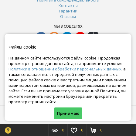
Контакты
Гарантии
Отзывы
МЫ В СОЦСЕТЯХ
Файлы cookie
На данном сайте используются файлы cookie. Продолжая
просмотр страниц данного сайта, вы принимаете условия
Политики в отношении обработки персональных данных
, а
также соглашаетесь с передачей полученных данных с
помощью файлов cookie о вас третьим лицам и получением
вами маркетинговых материалов, размещаемых на данном
сайте. Если вы не принимаете условия данной Политики, вы
Почта:
можете изменить настройки браузера или прекратить
crazy-ferma@yandex.ru
просмотр страниц сайта.
© Все права защищены. Информация сайта защищена законом об авторских правах.
Принимаю
Crazyferma 2010-2025.
0
0
0