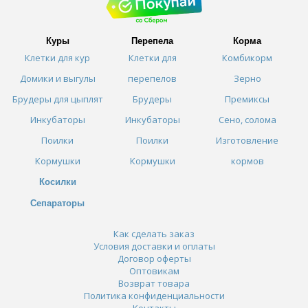
Куры
Перепела
Корма
Клетки для кур
Клетки для
Комбикорм
Домики и выгулы
перепелов
Зерно
Брудеры для цыплят
Брудеры
Премиксы
Инкубаторы
Инкубаторы
Сено, солома
Поилки
Поилки
Изготовление
Кормушки
Кормушки
кормов
Косилки
Сепараторы
Как сделать заказ
Условия доставки и оплаты
Договор оферты
Оптовикам
Возврат товара
Политика конфиденциальности
Контакты