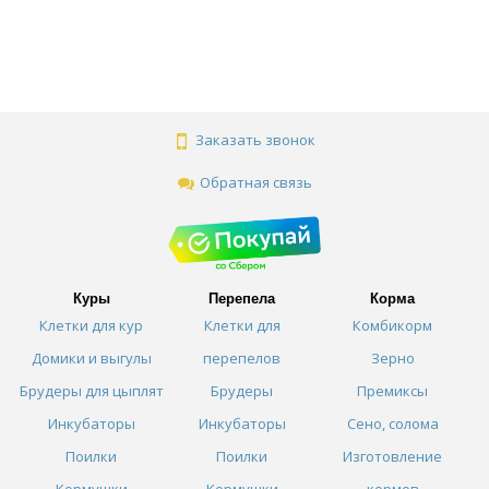
Заказать звонок
Обратная связь
Куры
Перепела
Корма
Клетки для кур
Клетки для
Комбикорм
Домики и выгулы
перепелов
Зерно
Брудеры для цыплят
Брудеры
Премиксы
Инкубаторы
Инкубаторы
Сено, солома
Поилки
Поилки
Изготовление
Кормушки
Кормушки
кормов