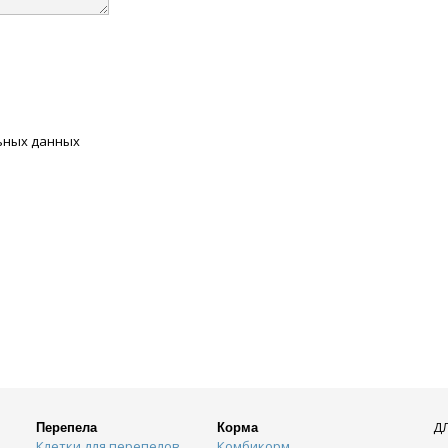
льных данных
Д
Перепела
Корма
Клетки для перепелов
Комбикорм