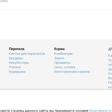
сибо.
Д
Перепела
Корма
Клетки для перепелов
Комбикорм
Ка
Брудеры
Зерно
Ус
Инкубаторы
Премиксы
о
Поилки
Сено, солома
Д
Кормушки
Изготовление кормов
О
Во
П
к
К
Г
О
осмотр страниц данного сайта, вы принимаете условия
Политики в о