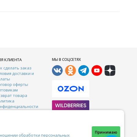
ЛЯ КЛИЕНТА
МЫ В СОЦСЕТЯХ
к сделать заказ
ловия доставки и
платы
оговор оферты
птовикам
зврат товара
олитика
онфиденциальности
онтакты
арантии
тзывы
Почта:
crazy-ferma@yandex.ru
Принимаю
тношении обработки персональных