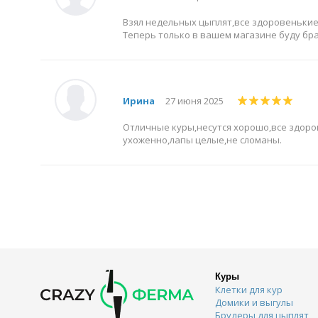
Взял недельных цыплят,все здоровенькие,
Теперь только в вашем магазине буду бра
Ирина
27 июня 2025
Отличные куры,несутся хорошо,все здоро
ухоженно,лапы целые,не сломаны.
Куры
Клетки для кур
Домики и выгулы
Брудеры для цыплят