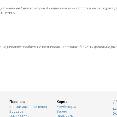
ухоженные.Сейчас им уже 4 недели,никаких проблем не было,растут 
ть птицу.
вые,никаких проблем не позникало. Я осталасьб очень довольна,вы
Д
Перепела
Корма
Клетки для перепелов
Комбикорм
Ка
Брудеры
Зерно
Ус
Инкубаторы
Премиксы