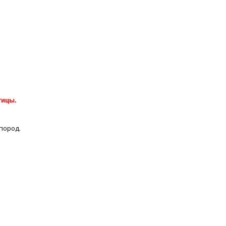
тицы.
 пород.