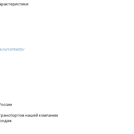
арактеристики:
a.ru/contacts/
России
 транспортом нашей компании
продаж