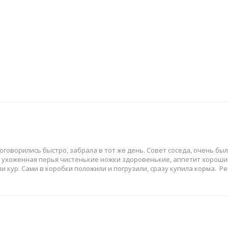
оговорились быстро, забрала в тот же день. Совет соседа, очень бы
ца ухоженная перья чистенькие ножки здоровенькие, аппетит хороши
и кур. Сами в коробки положили и погрузили, сразу купила корма. 