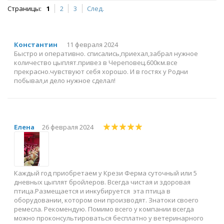
Страницы:
1
2
3
След.
Константин
11 февраля 2024
Быстро и оперативно. списались,приехал,забрал нужное
количество цыплят.привез в Череповец.600км.все
прекрасно.чувствуют себя хорошо. И в гостях у Родни
побывал,и дело нужное сделал!
Елена
26 февраля 2024
Каждый год приобретаем у Крези Ферма суточный или 5
дневных цыплят бройлеров. Всегда чистая и здоровая
птица.Размещается и инкубируется эта птица в
оборудовании, котором они производят. Знатоки своего
ремесла. Рекомендую. Помимо всего у компании всегда
можно проконсультироваться бесплатно у ветеринарного