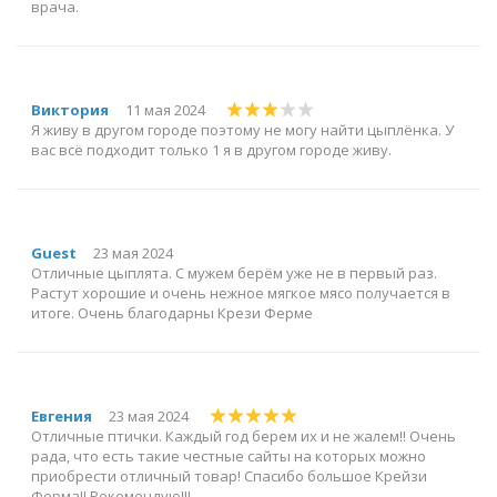
врача.
Виктория
11 мая 2024
Я живу в другом городе поэтому не могу найти цыплёнка. У
вас всё подходит только 1 я в другом городе живу.
Guest
23 мая 2024
Отличные цыплята. С мужем берём уже не в первый раз.
Растут хорошие и очень нежное мягкое мясо получается в
итоге. Очень благодарны Крези Ферме
Евгения
23 мая 2024
Отличные птички. Каждый год берем их и не жалем!! Очень
рада, что есть такие честные сайты на которых можно
приобрести отличный товар! Спасибо большое Крейзи
Ферма!! Рекомендую!!!