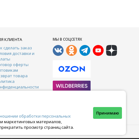
ЛЯ КЛИЕНТА
МЫ В СОЦСЕТЯХ
к сделать заказ
ловия доставки и
платы
оговор оферты
птовикам
зврат товара
олитика
онфиденциальности
онтакты
арантии
тзывы
Почта:
crazy-ferma@yandex.ru
Принимаю
тношении обработки персональных
ами маркетинговых материалов,
прекратить просмотр страниц сайта.