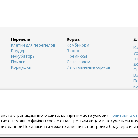
Д
Перепела
Корма
Клетки для перепелов
Комбикорм
Ка
Брудеры
Зерно
Ус
Инкубаторы
Премиксы
о
Поилки
Сено, солома
Д
Кормушки
Изготовление кормов
О
Во
П
к
К
Г
О
осмотр страниц данного сайта, вы принимаете условия
Политики в о
нных с помощью файлов cookie о вас третьим лицам и получением в
вия данной Политики, вы можете изменить настройки браузера или 
ских правах. Crazyferma 2010-2025.