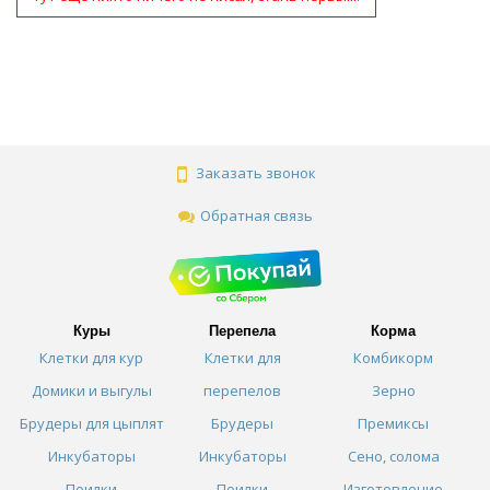
Заказать звонок
Обратная связь
Куры
Перепела
Корма
Клетки для кур
Клетки для
Комбикорм
Домики и выгулы
перепелов
Зерно
Брудеры для цыплят
Брудеры
Премиксы
Инкубаторы
Инкубаторы
Сено, солома
Поилки
Поилки
Изготовление