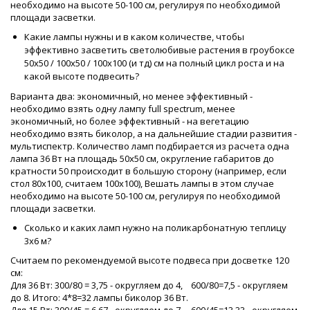
необходимо на высоте 50-100 см, регулируя по необходимой
площади засветки.
Какие лампы нужны и в каком количестве, чтобы
эффективно засветить светолюбивые растения в гроубоксе
50х50 / 100х50 / 100х100 (и тд) см на полный цикл роста и на
какой высоте подвесить?
Варианта два: экономичный, но менее эффективный -
необходимо взять одну лампу full spectrum, менее
экономичный, но более эффективный - на вегетацию
необходимо взять биколор, а на дальнейшие стадии развития -
мультиспектр. Количество ламп подбирается из расчета одна
лампа 36 Вт на площадь 50х50 см, округление габаритов до
кратности 50 происходит в большую сторону (например, если
стол 80х100, считаем 100х100), Вешать лампы в этом случае
необходимо на высоте 50-100 см, регулируя по необходимой
площади засветки.
Сколько и каких ламп нужно на поликарбонатную теплицу
3х6 м?
Считаем по рекомендуемой высоте подвеса при досветке 120
см:
Для 36 Вт: 300/80 = 3,75 - округляем до 4, 600/80=7,5 - округляем
до 8. Итого: 4*8=32 лампы биколор 36 Вт.