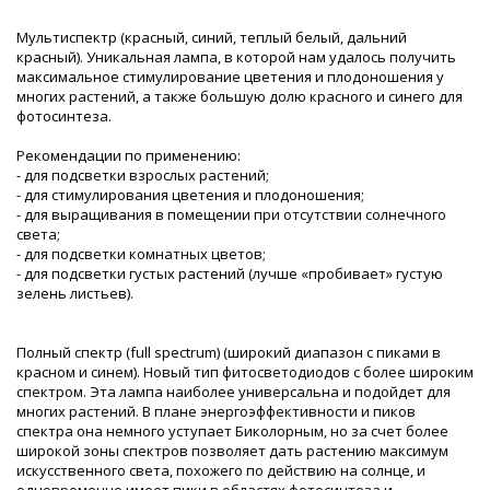
Мультиспектр (красный, синий, теплый белый, дальний
красный). Уникальная лампа, в которой нам удалось получить
максимальное стимулирование цветения и плодоношения у
многих растений, а также большую долю красного и синего для
фотосинтеза.
Рекомендации по применению:
- для подсветки взрослых растений;
- для стимулирования цветения и плодоношения;
- для выращивания в помещении при отсутствии солнечного
света;
- для подсветки комнатных цветов;
- для подсветки густых растений (лучше «пробивает» густую
зелень листьев).
Полный спектр (full spectrum) (широкий диапазон с пиками в
красном и синем). Новый тип фитосветодиодов с более широким
спектром. Эта лампа наиболее универсальна и подойдет для
многих растений. В плане энергоэффективности и пиков
спектра она немного уступает Биколорным, но за счет более
широкой зоны спектров позволяет дать растению максимум
искусственного света, похожего по действию на солнце, и
одновременно имеет пики в областях фотосинтеза и