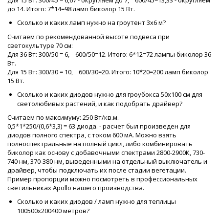
Для 15 Вт: 300/45 = 6,67 - округляем до 7, 600/45=13,33 - округляем
до 14. Итого: 7*14=98 ламп биколор 15 Вт.
Сколько и каких ламп нужно на гроутент 3х6 м?
Считаем по рекомендованной высоте подвеса при
светокультуре 70 см:
Для 36 Вт: 300/50 = 6, 600/50=12. Итого: 6*12=72 лампы биколор 36
Вт.
Для 15 Вт: 300/30 = 10, 600/30=20. Итого: 10*20=200 ламп биколор
15 Вт.
Сколько и каких диодов нужно для гроубокса 50х100 см для
светолюбивых растений, и как подобрать драйвер?
Считаем по максимуму: 250 Вт/кв.м.
0,5*1*250/(0,6*3,3) = 63 диода. - расчет был произведен для
диодов полного спектра, с током 600 мА. Можно взять
полноспектральные на полный цикл, либо комбинировать
биколор как основу с добавочными спектрами 2800-2900К, 730-
740 нм, 370-380 нм, выведенными на отдельный выключатель и
драйвер, чтобы подключать их после стадии вегетации.
Пример пропорции можно посмотреть в профессиональных
светильниках Apollo нашего производства.
Сколько и каких диодов / ламп нужно для теплицы
100500х200400 метров?