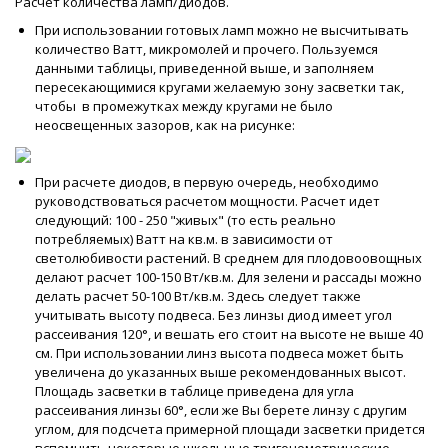
Расчет количества ламп/диодов.
При использовании готовых ламп можно не высчитывать
количество Ватт, микромолей и прочего. Пользуемся
данными таблицы, приведенной выше, и заполняем
пересекающимися кругами желаемую зону засветки так,
чтобы в промежутках между кругами не было
неосвещенных зазоров, как на рисунке:
При расчете диодов, в первую очередь, необходимо
руководствоваться расчетом мощности. Расчет идет
следующий: 100 - 250 "живых" (то есть реально
потребляемых) Ватт на кв.м. в зависимости от
светолюбивости растений. В среднем для плодовоовощных
делают расчет 100-150 Вт/кв.м. Для зелени и рассады можно
делать расчет 50-100 Вт/кв.м. Здесь следует также
учитывать высоту подвеса. Без линзы диод имеет угол
рассеивания 120°, и вешать его стоит на высоте не выше 40
см. При использовании линз высота подвеса может быть
увеличена до указанных выше рекомендованных высот.
Площадь засветки в таблице приведена для угла
рассеивания линзы 60°, если же Вы берете линзу с другим
углом, для подсчета примерной площади засветки придется
вспомнить некоторые школьные тригонометрические