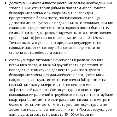
досветка: Вы досвечиваете растения только необходимыми
"полезными" спектрами (обычно при этом используются
биколорные лампы), а "информативные" спектры
присутствуют в белом свете, поступающем от солнца.
Досветка используется на подоконниках, в теплицах, зимних
садах и тп. При досветке высота подвеса может быть от 15
см до 200 см (средняя рекомендуемая высота с точки зрения
пропорции "эффективность-зона засветки" - 100-120 см).
Точная высота в указанных пределах регулируется по
площади засветки, которую Вы хотите получить, и по
степени светолюбивости растения.
светокультура: фитолампа выступает в роли основного
источника света, и никакой другой свет на растения не
попадает (в этом случае для вегетации используются
биколорные лампы, для дальнейшего роста, цветения и
плодоношения - мультиспектр, или лампы full spectrum на
полный цикл как универсальный, но немного менее
эффективный вариант). Светокультура создается при
выращивании растений в гроубоксах и гроутентах, в глубине
квартиры (заметим, что если растение находится в метре и
более от окна, считается, что это уже светокультура, а не
досветка), подвальных помещениях и тп. При светокультуре
лампа должна висеть на высоте 15-100 см (средняя