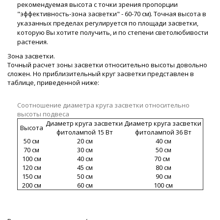
рекомендуемая высота с точки зрения пропорции
"эффективность-зона засветки" - 60-70 см). Точная высота в
указанных пределах регулируется по площади засветки,
которую Вы хотите получить, и по степени светолюбивости
растения.
Зона засветки.
Точный расчет зоны засветки относительно высоты довольно
сложен. Но приблизительный круг засветки представлен в
таблице, приведенной ниже:
Соотношение диаметра круга засветки относительно
высоты подвеса
Диаметр круга засветки
Диаметр круга засветки
Высота
фитолампой 15 Вт
фитолампой 36 Вт
50 см
20 см
40 см
70 см
30 см
50 см
100 см
40 см
70 см
120 см
45 см
80 см
150 см
50 см
90 см
200 см
60 см
100 см