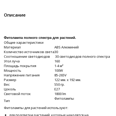
Описание
Фитолампа полного спектра для растений.
Общие характеристики
Материал
ABS Алюминий
Количество источников света
30
Соотношение светодиодов
30 светодиодов полного спектра
Угол луча
160
Площадь покрытия
1-4 м²
Мощность
100W
Напряжение питания
85-265V
Размер
122 мм. х 192 мм.
Вес
550 гр.
Цоколь
E27
Световой поток
1800 lm
Фитолампы
Тип
Фитолампы для растений используют:
для подсветки растений, которые находятся на