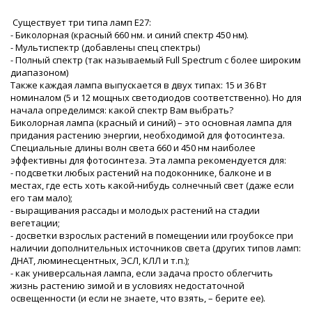
Существует три типа ламп Е27:
- Биколорная (красный 660 нм. и синий спектр 450 нм).
- Мультиспектр (добавлены спец спектры)
- Полный спектр (так называемый Full Spectrum с более широким
диапазоном)
Также каждая лампа выпускается в двух типах: 15 и 36 Вт
номиналом (5 и 12 мощных светодиодов соответственно). Но для
начала определимся: какой спектр Вам выбрать?
Биколорная лампа (красный и синий) – это основная лампа для
придания растению энергии, необходимой для фотосинтеза.
Специальные длины волн света 660 и 450 нм наиболее
эффективны для фотосинтеза. Эта лампа рекомендуется для:
- подсветки любых растений на подоконнике, балконе и в
местах, где есть хоть какой-нибудь солнечный свет (даже если
его там мало);
- выращивания рассады и молодых растений на стадии
вегетации;
- досветки взрослых растений в помещении или гроубоксе при
наличии дополнительных источников света (других типов ламп:
ДНАТ, люминесцентных, ЭСЛ, КЛЛ и т.п.);
- как универсальная лампа, если задача просто облегчить
жизнь растению зимой и в условиях недостаточной
освещенности (и если не знаете, что взять, – берите ее).