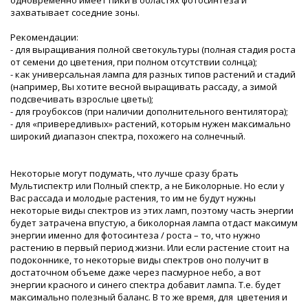
захватывает соседние зоны.
Рекомендации:
- для выращивания полной светокультуры (полная стадия роста
от семени до цветения, при полном отсутствии солнца);
- как универсальная лампа для разных типов растений и стадий
(например, Вы хотите весной выращивать рассаду, а зимой
подсвечивать взрослые цветы);
- для гроубоксов (при наличии дополнительного вентилятора);
- для «привередливых» растений, которым нужен максимально
широкий диапазон спектра, похожего на солнечный.
Некоторые могут подумать, что лучше сразу брать
Мультиспектр или Полный спектр, а не Биколорные. Но если у
Вас рассада и молодые растения, то им не будут нужны
некоторые виды спектров из этих ламп, поэтому часть энергии
будет затрачена впустую, а биколорная лампа отдаст максимум
энергии именно для фотосинтеза / роста – то, что нужно
растению в первый период жизни. Или если растение стоит на
подоконнике, то некоторые виды спектров оно получит в
достаточном объеме даже через пасмурное небо, а вот
энергии красного и синего спектра добавит лампа. Т.е. будет
максимально полезный баланс. В то же время, для цветения и